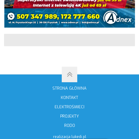
STRONA GŁÓWNA
KONTAKT
ELEKTROŚMIECI
PROJEKTY
RODO
realizacja
lukedi.pl