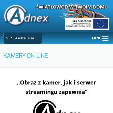
Skip
to
content
MENU
STREFA ABONENTA :::
KAMERY ON-LINE
„Obraz z kamer, jak i serwer
streamingu zapewnia”