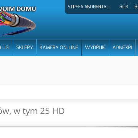
BOK
B
STREFA ABONENTA :::
ŁUGI
SKLEPY
KAMERY ON-LINE
WYDRUKI
ADNEXPI
łów, w tym 25 HD