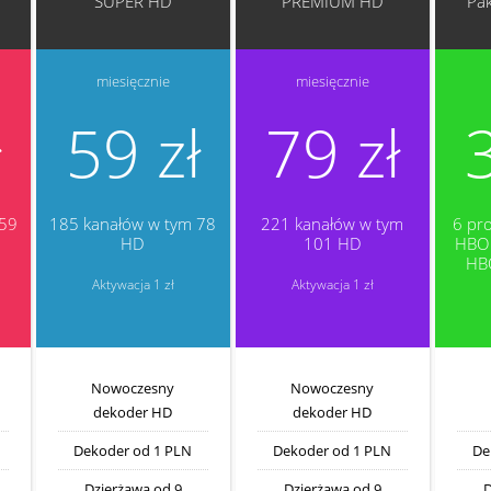
SUPER HD
PREMIUM HD
Pa
miesięcznie
miesięcznie
ł
59 zł
79 zł
 59
185 kanałów w tym 78
221 kanałów w tym
6 pr
HD
101 HD
HBO 
HB
Aktywacja 1 zł
Aktywacja 1 zł
Nowoczesny
Nowoczesny
dekoder HD
dekoder HD
Dekoder od 1 PLN
Dekoder od 1 PLN
De
Dzierżawa od 9
Dzierżawa od 9
D