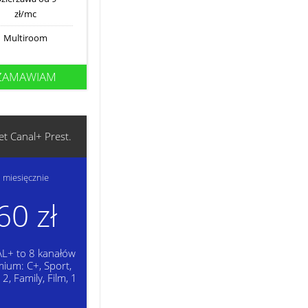
zł/mc
Multiroom
ZAMAWIAM
et Canal+ Prest.
miesięcznie
60 zł
L+ to 8 kanałów
ium: C+, Sport,
2, Family, Film, 1