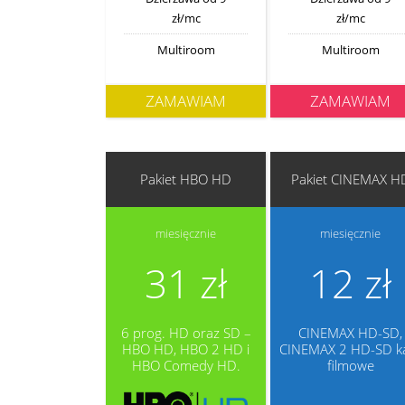
zł/mc
zł/mc
Multiroom
Multiroom
ZAMAWIAM
ZAMAWIAM
Pakiet HBO HD
Pakiet CINEMAX H
miesięcznie
miesięcznie
31 zł
12 zł
6 prog. HD oraz SD –
CINEMAX HD-SD,
HBO HD, HBO 2 HD i
CINEMAX 2 HD-SD k
HBO Comedy HD.
filmowe