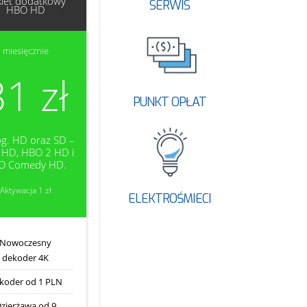
kiet dodatkowy
SERWIS
HBO HD
miesięcznie
31 zł
PUNKT OPŁAT
og. HD oraz SD –
HD, HBO 2 HD i
O Comedy HD.
Aktywacja 1 zł
ELEKTROŚMIECI
Nowoczesny
dekoder 4K
koder od 1 PLN
zierżawa od 9