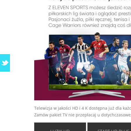
Telewizja w jakości HD i 4 K dostępna już dla ka
Zamów pakiet TV nie przepłacaj u dotychczasowe