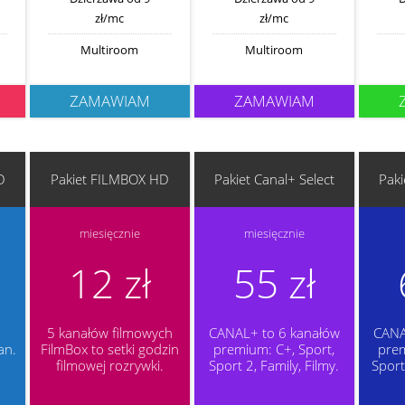
zł/mc
zł/mc
Multiroom
Multiroom
ZAMAWIAM
ZAMAWIAM
D
Pakiet FILMBOX HD
Pakiet Canal+ Select
Paki
miesięcznie
miesięcznie
12 zł
55 zł
5 kanałów filmowych
CANAL+ to 6 kanałów
CANA
an.
FilmBox to setki godzin
premium: C+, Sport,
prem
filmowej rozrywki.
Sport 2, Family, Filmy.
Sport 