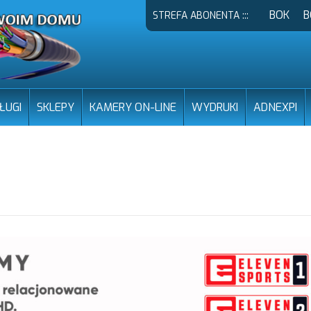
BOK
B
STREFA ABONENTA :::
ŁUGI
SKLEPY
KAMERY ON-LINE
WYDRUKI
ADNEXPI