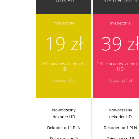
LUZIK HD
START HD PLUS
miesięcznie
miesięcznie
19 zł
39 z
98 kanałów w tym 32
141 kanałów w tym
HD
HD
Aktywacja 1 zł
Aktywacja 1 zł
Nowoczesny
Nowoczesny
dekoder HD
dekoder HD
Dekoder od 1 PLN
Dekoder od 1 PLN
Dzierżawa od 9
Dzierżawa od 9